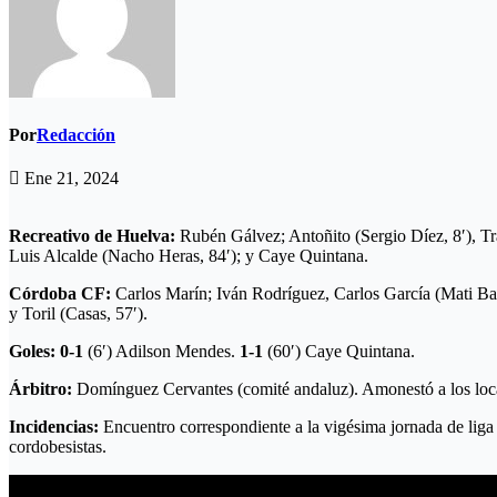
Por
Redacción
Ene 21, 2024
Recreativo de Huelva:
Rubén Gálvez; Antoñito (Sergio Díez, 8′), Tr
Luis Alcalde (Nacho Heras, 84′); y Caye Quintana.
Córdoba CF:
Carlos Marín; Iván Rodríguez, Carlos García (Mati Bar
y Toril (Casas, 57′).
Goles:
0-1
(6′) Adilson Mendes.
1-1
(60′) Caye Quintana.
Árbitro:
Domínguez Cervantes (comité andaluz). Amonestó a los locale
Incidencias:
Encuentro correspondiente a la vigésima jornada de lig
cordobesistas.