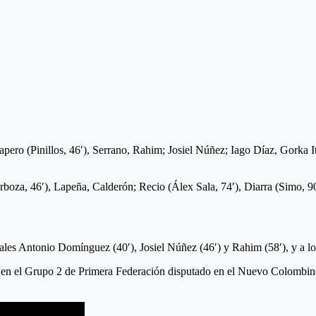
apero (Pinillos, 46′), Serrano, Rahim; Josiel Núñez; Iago Díaz, Gorka 
boza, 46′), Lapeña, Calderón; Recio (Álex Sala, 74′), Diarra (Simo, 
s Antonio Domínguez (40′), Josiel Núñez (46′) y Rahim (58′), y a los 
a en el Grupo 2 de Primera Federación disputado en el Nuevo Colombino