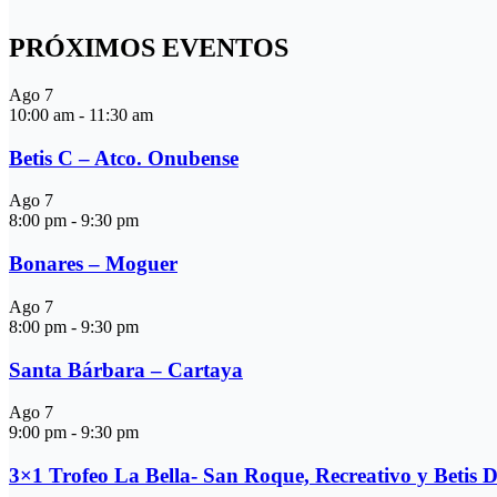
PRÓXIMOS EVENTOS
Ago
7
10:00 am
-
11:30 am
Betis C – Atco. Onubense
Ago
7
8:00 pm
-
9:30 pm
Bonares – Moguer
Ago
7
8:00 pm
-
9:30 pm
Santa Bárbara – Cartaya
Ago
7
9:00 pm
-
9:30 pm
3×1 Trofeo La Bella- San Roque, Recreativo y Betis 