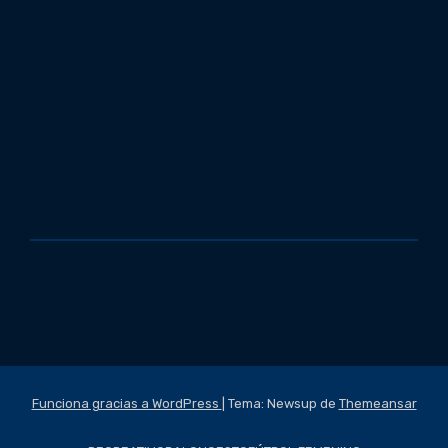
Funciona gracias a WordPress
|
Tema: Newsup de
Themeansar