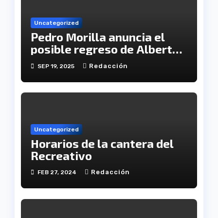
Uncategorized
Pedro Morilla anuncia el
posible regreso de Alberto
López a la convocatoria
Redacción
SEP 19, 2025
Uncategorized
Horarios de la cantera del
Recreativo
Redacción
FEB 27, 2024