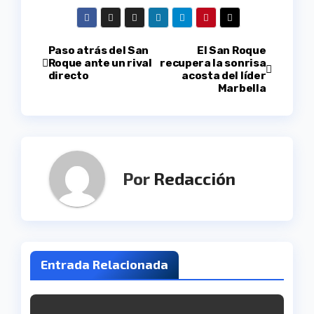
Navegación
Paso atrás del San
El San Roque
Roque ante un rival
recupera la sonrisa
directo
acosta del líder
de
Marbella
entradas
Por
Redacción
Entrada Relacionada