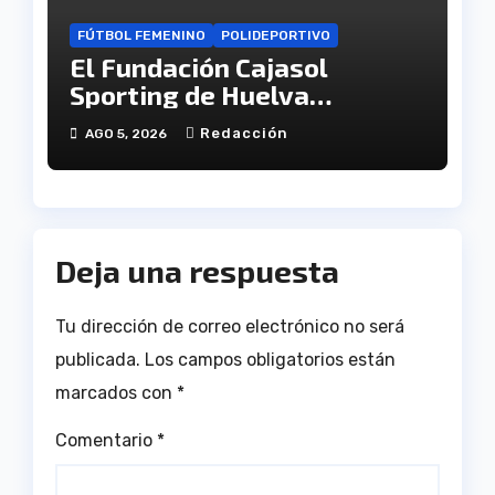
FÚTBOL FEMENINO
POLIDEPORTIVO
El Fundación Cajasol
Sporting de Huelva
disputará la Copa de
Redacción
AGO 5, 2026
Andalucía en el Estadio
Antonio Toledo Sánchez
Deja una respuesta
Tu dirección de correo electrónico no será
publicada.
Los campos obligatorios están
marcados con
*
Comentario
*