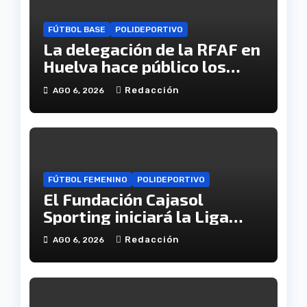
FÚTBOL BASE
POLIDEPORTIVO
La delegación de la RFAF en
Huelva hace público los
calendarios de la categoría
Redacción
AGO 6, 2026
juvenil
FÚTBOL FEMENINO
POLIDEPORTIVO
El Fundación Cajasol
Sporting iniciará la Liga
recibiendo al Cacereño
Redacción
AGO 6, 2026
Atlético