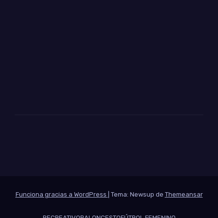
Funciona gracias a WordPress
|
Tema: Newsup de
Themeansar
RECREATIVO
BALONCESTO
FÚTBOL FEMENINO