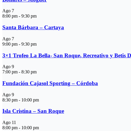
Ago
7
8:00 pm
-
9:30 pm
Santa Bárbara – Cartaya
Ago
7
9:00 pm
-
9:30 pm
3×1 Trofeo La Bella- San Roque, Recreativo y Betis 
Ago
9
7:00 pm
-
8:30 pm
Fundación Cajasol Sporting – Córdoba
Ago
9
8:30 pm
-
10:00 pm
Isla Cristina – San Roque
Ago
11
8:00 pm
-
10:00 pm