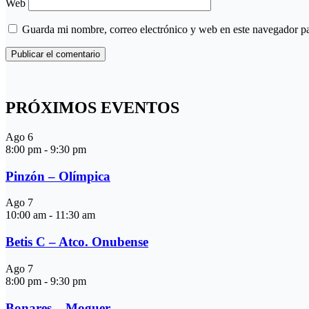
Web
Guarda mi nombre, correo electrónico y web en este navegador p
PRÓXIMOS EVENTOS
Ago
6
8:00 pm
-
9:30 pm
Pinzón – Olímpica
Ago
7
10:00 am
-
11:30 am
Betis C – Atco. Onubense
Ago
7
8:00 pm
-
9:30 pm
Bonares – Moguer