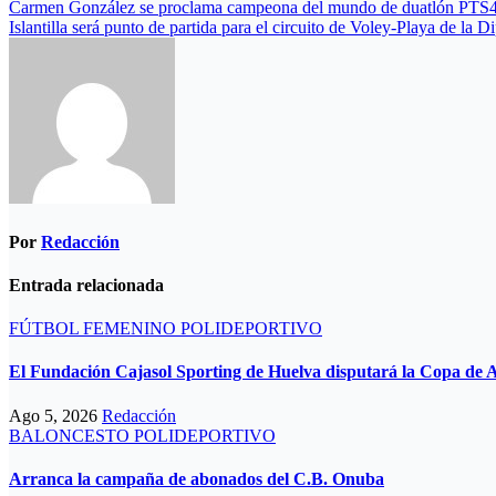
Navegación
Carmen González se proclama campeona del mundo de duatlón PTS
Islantilla será punto de partida para el circuito de Voley-Playa de la D
de
entradas
Por
Redacción
Entrada relacionada
FÚTBOL FEMENINO
POLIDEPORTIVO
El Fundación Cajasol Sporting de Huelva disputará la Copa de A
Ago 5, 2026
Redacción
BALONCESTO
POLIDEPORTIVO
Arranca la campaña de abonados del C.B. Onuba