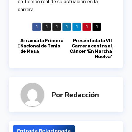
en tiempo real de su actuación en la
carrera.
Navegación
Arranca la Primera
Presentada la VII
Nacional de Tenis
Carrera contra el
de Mesa
Cáncer ‘En Marcha
de
Huelva’
entradas
Por
Redacción
Entrada Relacionada