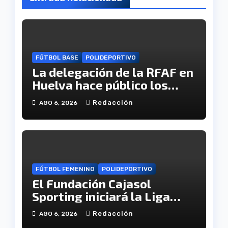
FÚTBOL BASE
POLIDEPORTIVO
La delegación de la RFAF en
Huelva hace público los
calendarios de la categoría
Redacción
AGO 6, 2026
juvenil
FÚTBOL FEMENINO
POLIDEPORTIVO
El Fundación Cajasol
Sporting iniciará la Liga
recibiendo al Cacereño
Redacción
AGO 6, 2026
Atlético