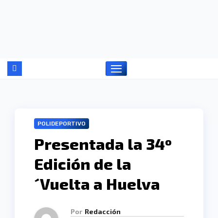
Ir
al
contenido
POLIDEPORTIVO
Presentada la 34º
Edición de la
´Vuelta a Huelva
Por
Redacción