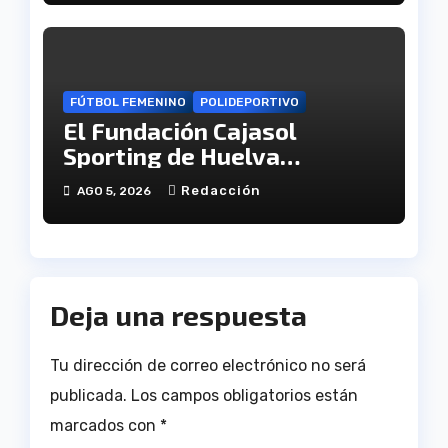
FÚTBOL FEMENINO
POLIDEPORTIVO
El Fundación Cajasol
Sporting de Huelva
disputará la Copa de
Redacción
AGO 5, 2026
Andalucía en el Estadio
Antonio Toledo Sánchez
Deja una respuesta
Tu dirección de correo electrónico no será
publicada.
Los campos obligatorios están
marcados con
*