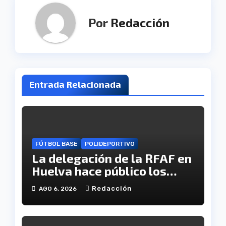
Por
Redacción
Entrada Relacionada
FÚTBOL BASE
POLIDEPORTIVO
La delegación de la RFAF en
Huelva hace público los
calendarios de la categoría
Redacción
AGO 6, 2026
juvenil