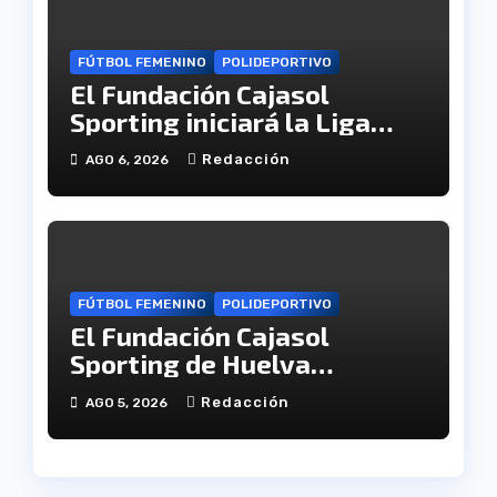
FÚTBOL FEMENINO
POLIDEPORTIVO
El Fundación Cajasol
Sporting iniciará la Liga
recibiendo al Cacereño
Redacción
AGO 6, 2026
Atlético
FÚTBOL FEMENINO
POLIDEPORTIVO
El Fundación Cajasol
Sporting de Huelva
disputará la Copa de
Redacción
AGO 5, 2026
Andalucía en el Estadio
Antonio Toledo Sánchez