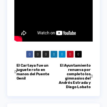
Navegación
El Cartaya fue un
El Ayuntamiento
juguete roto en
renueva por
manos del Puente
completo los
de
Genil
gimnasios del
Andrés Estrada y
entradas
Diego Lobato