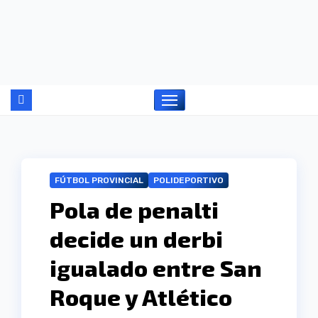
Ir
al
contenido
FÚTBOL PROVINCIAL
POLIDEPORTIVO
Pola de penalti
decide un derbi
igualado entre San
Roque y Atlético