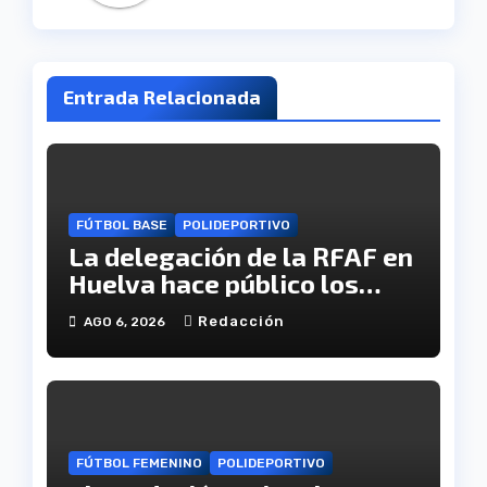
Entrada Relacionada
FÚTBOL BASE
POLIDEPORTIVO
La delegación de la RFAF en
Huelva hace público los
calendarios de la categoría
Redacción
AGO 6, 2026
juvenil
FÚTBOL FEMENINO
POLIDEPORTIVO