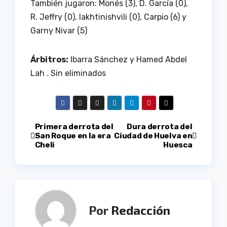
También jugaron: Monés (3), D. García (0),
R. Jeffry (0), Iakhtinishvili (0), Carpio (6) y
Garny Nivar (5)
Árbitros:
Ibarra Sánchez y
Hamed Abdel
Lah . Sin eliminados
Navegación
Primera derrota del
Dura derrota del
San Roque en la era
Ciudad de Huelva en
Cheli
Huesca
de
entradas
Por
Redacción