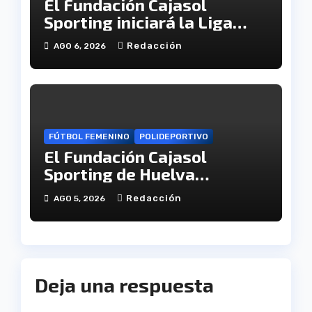
El Fundación Cajasol
Sporting iniciará la Liga
recibiendo al Cacereño
Redacción
AGO 6, 2026
Atlético
FÚTBOL FEMENINO
POLIDEPORTIVO
El Fundación Cajasol
Sporting de Huelva
disputará la Copa de
Redacción
AGO 5, 2026
Andalucía en el Estadio
Antonio Toledo Sánchez
Deja una respuesta