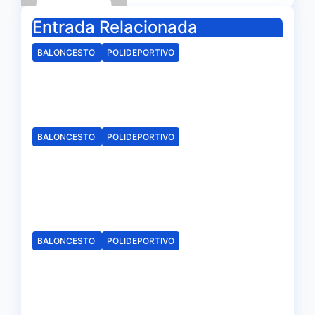
Entrada Relacionada
BALONCESTO
POLIDEPORTIVO
Arranca la campaña de
abonados del C.B. Onuba
Ago 4, 2026
Redacción
BALONCESTO
POLIDEPORTIVO
El CB Onuba ya conoce su
calendario de Liga en Tercera
FEB
Jul 27, 2026
Redacción
BALONCESTO
POLIDEPORTIVO
Día triste para el basket
onubense, el CB. Enrique
Benítez cesa en su actividad