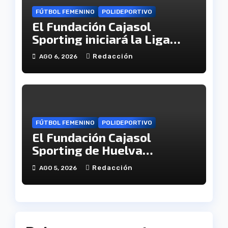
FÚTBOL FEMENINO
POLIDEPORTIVO
El Fundación Cajasol
Sporting iniciará la Liga
recibiendo al Cacereño
Redacción
AGO 6, 2026
Atlético
FÚTBOL FEMENINO
POLIDEPORTIVO
El Fundación Cajasol
Sporting de Huelva
disputará la Copa de
Redacción
AGO 5, 2026
Andalucía en el Estadio
Antonio Toledo Sánchez