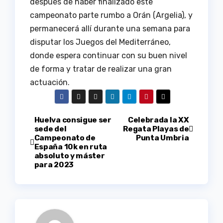
después de haber finalizado este
campeonato parte rumbo a Orán (Argelia), y
permanecerá allí durante una semana para
disputar los Juegos del Mediterráneo,
donde espera continuar con su buen nivel
de forma y tratar de realizar una gran
actuación.
Navegación
Huelva consigue ser
Celebrada la XX
sede del
Regata Playas de
Campeonato de
Punta Umbria
de
España 10k en ruta
absoluto y máster
entradas
para 2023