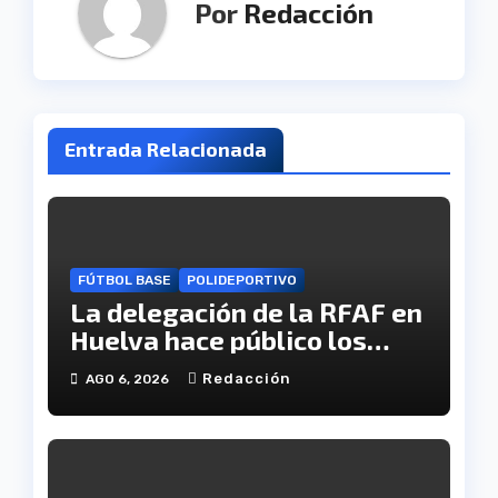
Por
Redacción
Entrada Relacionada
FÚTBOL BASE
POLIDEPORTIVO
La delegación de la RFAF en
Huelva hace público los
calendarios de la categoría
Redacción
AGO 6, 2026
juvenil