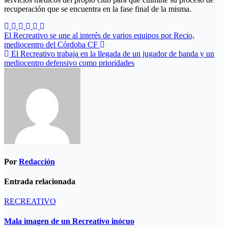
recuperación que se encuentra en la fase final de la misma.
Navegación
El Recreativo se une al interés de varios equipos por Recio,
mediocentro del Córdoba CF
de
El Recreativo trabaja en la llegada de un jugador de banda y un
entradas
mediocentro defensivo como prioridades
Por
Redacción
Entrada relacionada
RECREATIVO
Mala imagen de un Recreativo inócuo