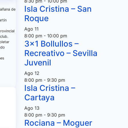
8:30 pm
-
10:00 pm
Isla Cristina – San
mañana de
Roque
rtín
Ago
11
rovincial
8:00 pm
-
10:00 pm
club.
3×1 Bollullos –
pletar
ado
Recreativo – Sevilla
nes
Juvenil
Ago
12
8:00 pm
-
9:30 pm
Isla Cristina –
Cartaya
Ago
13
8:00 pm
-
9:30 pm
Rociana – Moguer