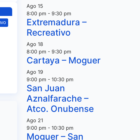
Ago
15
8:00 pm
-
9:30 pm
Extremadura –
IVO
Recreativo
del
Ago
18
ión
8:00 pm
-
9:30 pm
e
Cartaya – Moguer
Ago
19
9:00 pm
-
10:30 pm
San Juan
Aznalfarache –
Atco. Onubense
Ago
21
9:00 pm
-
10:30 pm
Moguer – San