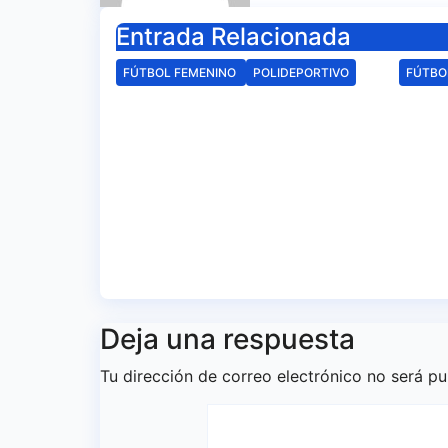
Entrada Relacionada
FÚTBOL FEMENINO
POLIDEPORTIVO
FÚTBO
El Fundación Cajasol
El F
Sporting iniciará la
Spor
Liga recibiendo al
disp
Cacereño Atlético
Anda
Esta
Ago 6, 2026
Redacción
Tol
Ago 
Deja una respuesta
Tu dirección de correo electrónico no será pu