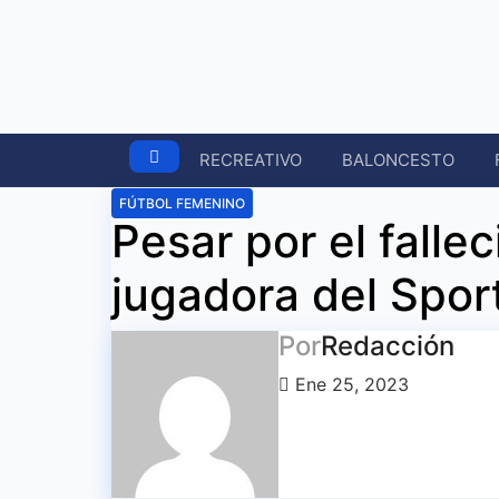
Ir
al
contenido
RECREATIVO
BALONCESTO
FÚTBOL FEMENINO
Pesar por el falle
jugadora del Spor
Por
Redacción
Ene 25, 2023