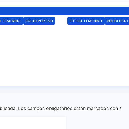
L FEMENINO
POLIDEPORTIVO
FÚTBOL FEMENINO
POLIDEPORT
undación Cajasol
Taïs Patterson
ting de Huelva
refuerza el centro 
utará la Copa de
campo del Fundac
lucía en el
Cajasol Sporting d
dio Antonio
Huelva
edo Sánchez
Ago 4, 2026
Redacción
5, 2026
Redacción
blicada.
Los campos obligatorios están marcados con
*