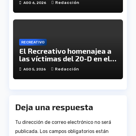
Redacción
AGO 6, 2026
RECREATIVO
El Recreativo homenajea a
las víctimas del 20-D en el
XX aniversario de la
Redacción
AGO 5, 2026
tragedia
Deja una respuesta
Tu dirección de correo electrónico no será
publicada.
Los campos obligatorios están