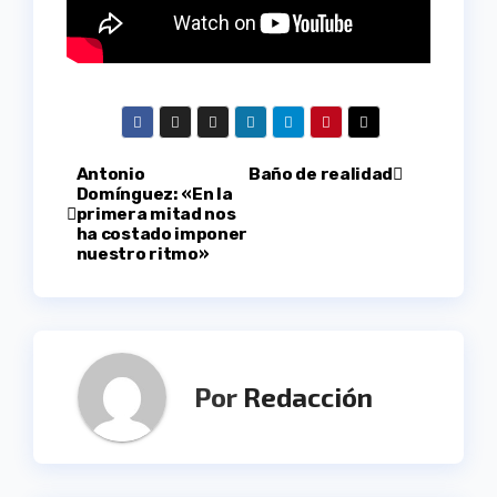
Navegación
Antonio
Baño de realidad
Domínguez: «En la
primera mitad nos
de
ha costado imponer
nuestro ritmo»
entradas
Por
Redacción