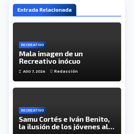
Entrada Relacionada
RECREATIVO
Mala imagen de un
Recreativo inócuo
Redacción
AGO 7, 2026
RECREATIVO
Samu Cortés e Iván Benito,
la ilusión de los jóvenes al
servicio del Decano