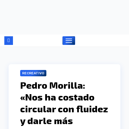
Ir
al
contenido
RECREATIVO
Pedro Morilla:
«Nos ha costado
circular con fluidez
y darle más