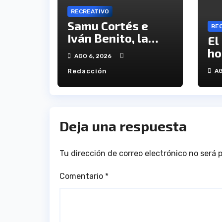
RECREATIVO
Samu Cortés e
RE
Iván Benito, la
El
ilusión de los
ho
AGO 6, 2026
jóvenes al
ví
Redacción
AG
servicio del
en
Decano
an
tr
Deja una respuesta
Tu dirección de correo electrónico no será 
Comentario
*