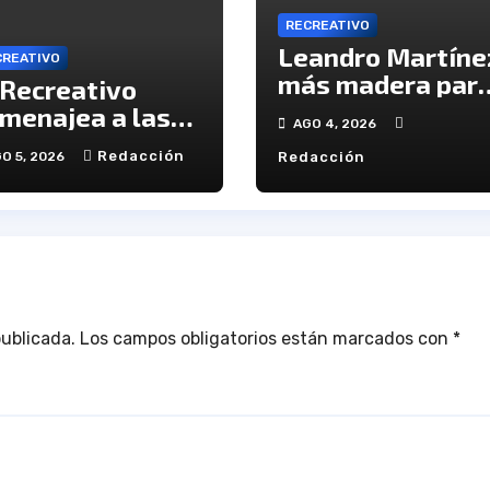
RECREATIVO
Leandro Martíne
CREATIVO
más madera par
 Recreativo
el ataque del
menajea a las
AGO 4, 2026
Decano
ctimas del 20-D
Redacción
O 5, 2026
Redacción
 el XX
iversario de la
agedia
publicada.
Los campos obligatorios están marcados con
*