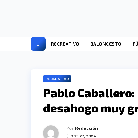
Ir
al
contenido
RECREATIVO
BALONCESTO
F
RECREATIVO
Pablo Caballero: 
desahogo muy gr
Por
Redacción
OCT 27, 2024