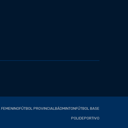
 FEMENINO
FÚTBOL PROVINCIAL
BÁDMINTON
FÚTBOL BASE
POLIDEPORTIVO