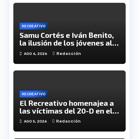
RECREATIVO
Samu Cortés e Iván Benito,
la ilusión de los jóvenes al
servicio del Decano
Redacción
AGO 6, 2026
RECREATIVO
El Recreativo homenajea a
las víctimas del 20-D en el
XX aniversario de la
Redacción
AGO 5, 2026
tragedia