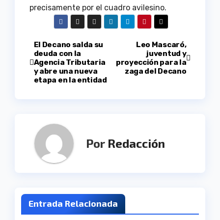
precisamente por el cuadro avilesino.
Navegación
El Decano salda su
Leo Mascaró,
deuda con la
juventud y
Agencia Tributaria
proyección para la
de
y abre una nueva
zaga del Decano
etapa en la entidad
entradas
Por
Redacción
Entrada Relacionada