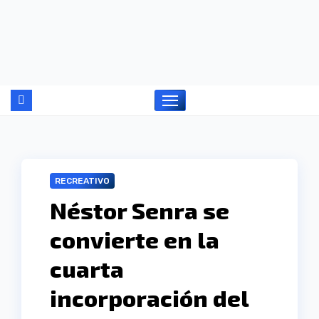
Ir
al
contenido
RECREATIVO
Néstor Senra se
convierte en la
cuarta
incorporación del