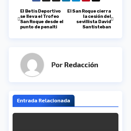
Navegación
El Betis Deportivo
El San Roque cierra
se lleva el Trofeo
la cesión del
San Roque desde el
sevillista David
de
punto de penalti
Santisteban
entradas
Por
Redacción
Entrada Relacionada