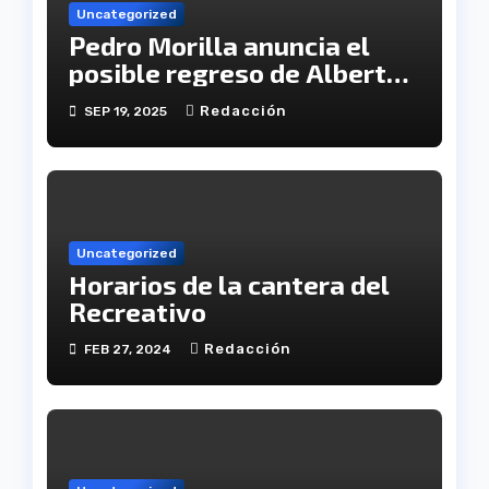
Uncategorized
Pedro Morilla anuncia el
posible regreso de Alberto
López a la convocatoria
Redacción
SEP 19, 2025
Uncategorized
Horarios de la cantera del
Recreativo
Redacción
FEB 27, 2024