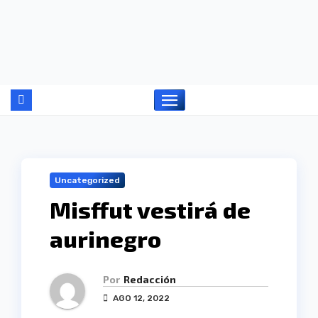
Ir
al
contenido
Uncategorized
Misffut vestirá de
aurinegro
Por
Redacción
AGO 12, 2022