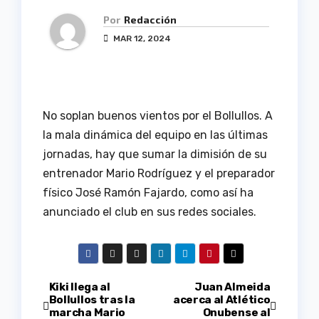
Por
Redacción
MAR 12, 2024
No soplan buenos vientos por el Bollullos. A
la mala dinámica del equipo en las últimas
jornadas, hay que sumar la dimisión de su
entrenador Mario Rodríguez y el preparador
físico José Ramón Fajardo, como así ha
anunciado el club en sus redes sociales.
Navegación
Kiki llega al
Juan Almeida
Bollullos tras la
acerca al Atlético
marcha Mario
Onubense al