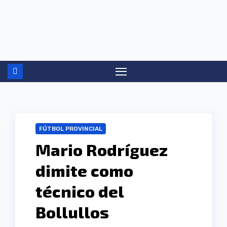
Ir
al
contenido
FÚTBOL PROVINCIAL
Mario Rodríguez
dimite como
técnico del
Bollullos