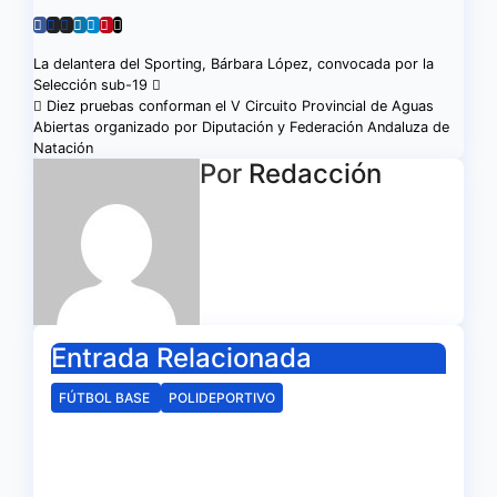
Navegación
La delantera del Sporting, Bárbara López, convocada por la
Selección sub-19
de
Diez pruebas conforman el V Circuito Provincial de Aguas
Abiertas organizado por Diputación y Federación Andaluza de
entradas
Natación
Por
Redacción
Entrada Relacionada
FÚTBOL BASE
POLIDEPORTIVO
La delegación de la RFAF en
Huelva hace público los
calendarios de la categoría