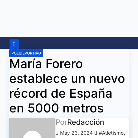
Ir
al
contenido
POLIDEPORTIVO
María Forero
establece un nuevo
récord de España
en 5000 metros
Por
Redacción
May 23, 2024
#Atletismo
,