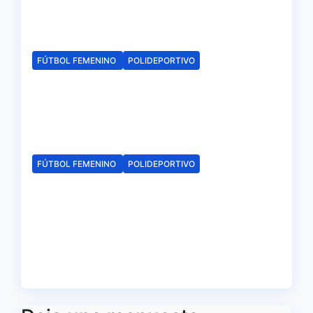
juvenil
Ago 6, 2026
Redacción
FÚTBOL FEMENINO
POLIDEPORTIVO
El Fundación Cajasol Sporting
iniciará la Liga recibiendo al
Cacereño Atlético
Ago 6, 2026
Redacción
FÚTBOL FEMENINO
POLIDEPORTIVO
El Fundación Cajasol Sporting
de Huelva disputará la Copa
de Andalucía en el Estadio
Antonio Toledo Sánchez
Ago 5, 2026
Redacción