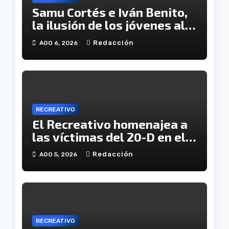
Samu Cortés e Iván Benito,
la ilusión de los jóvenes al
servicio del Decano
Redacción
AGO 6, 2026
RECREATIVO
El Recreativo homenajea a
las víctimas del 20-D en el
XX aniversario de la
Redacción
AGO 5, 2026
tragedia
RECREATIVO