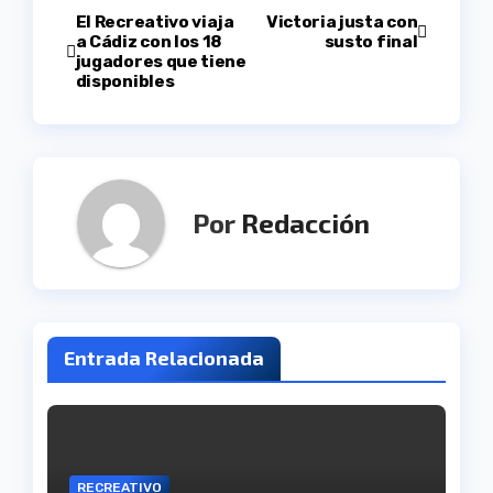
Navegación
El Recreativo viaja
Victoria justa con
a Cádiz con los 18
susto final
jugadores que tiene
de
disponibles
entradas
Por
Redacción
Entrada Relacionada
RECREATIVO