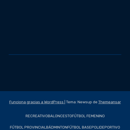
Funciona gracias a WordPress
|
Tema: Newsup de
Themeansar
RECREATIVO
BALONCESTO
FÚTBOL FEMENINO
FÚTBOL PROVINCIAL
BÁDMINTON
FÚTBOL BASE
POLIDEPORTIVO