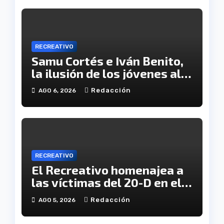
RECREATIVO
Samu Cortés e Iván Benito,
la ilusión de los jóvenes al
servicio del Decano
Redacción
AGO 6, 2026
RECREATIVO
El Recreativo homenajea a
las víctimas del 20-D en el
XX aniversario de la
Redacción
AGO 5, 2026
tragedia