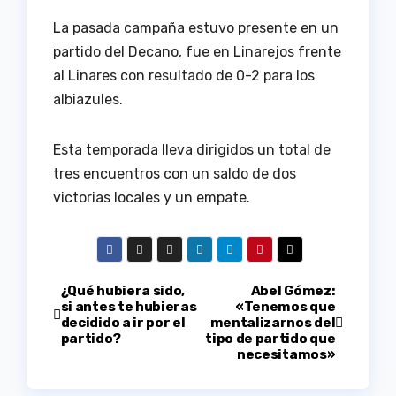
La pasada campaña estuvo presente en un
partido del Decano, fue en Linarejos frente
al Linares con resultado de 0-2 para los
albiazules.
Esta temporada lleva dirigidos un total de
tres encuentros con un saldo de dos
victorias locales y un empate.
Navegación
¿Qué hubiera sido,
Abel Gómez:
si antes te hubieras
«Tenemos que
decidido a ir por el
mentalizarnos del
de
partido?
tipo de partido que
necesitamos»
entradas