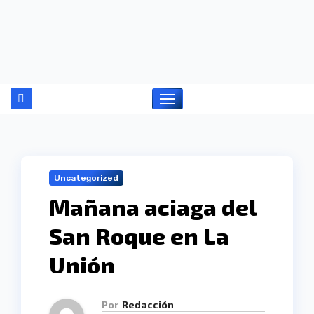
Ir
al
contenido
Uncategorized
Mañana aciaga del
San Roque en La
Unión
Por
Redacción