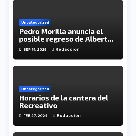
Uncategorized
Pedro Morilla anuncia el
posible regreso de Alberto
López a la convocatoria
Redacción
SEP 19, 2025
Uncategorized
Horarios de la cantera del
Recreativo
Redacción
FEB 27, 2024