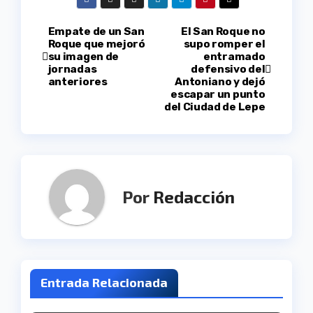
Navegación
Empate de un San
El San Roque no
Roque que mejoró
supo romper el
su imagen de
entramado
de
jornadas
defensivo del
anteriores
Antoniano y dejó
entradas
escapar un punto
del Ciudad de Lepe
Por
Redacción
Entrada Relacionada