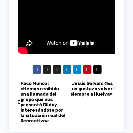
Navegación
Paco Muñoz:
Jesús Galván: «Es
«Hemos recibido
un gustazo volver
una llamada del
siempre a Huelva»
de
grupo que nos
presentó Gildoy
entradas
interesándose por
la situación real del
Recreativo»