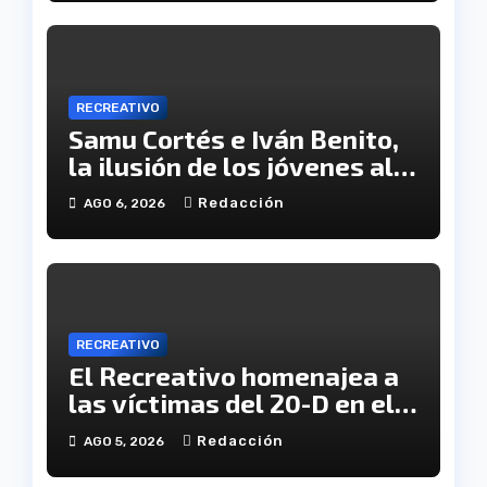
RECREATIVO
Samu Cortés e Iván Benito,
la ilusión de los jóvenes al
servicio del Decano
Redacción
AGO 6, 2026
RECREATIVO
El Recreativo homenajea a
las víctimas del 20-D en el
XX aniversario de la
Redacción
AGO 5, 2026
tragedia