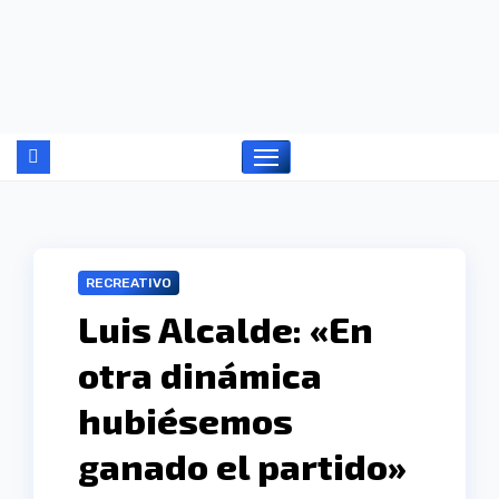
Ir
al
contenido
RECREATIVO
Luis Alcalde: «En
otra dinámica
hubiésemos
ganado el partido»