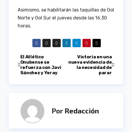
Asimismo, se habilitarán las taquillas de Gol
Norte y Gol Sur el jueves desde las 16.30
horas.
Navegación
El Atlético
Victoria en una
Onubense se
nueva evidencia de
refuerza con Javi
la necesidad de
de
Sánchez y Yeray
parar
entradas
Por
Redacción