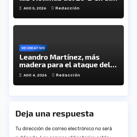
XX aniversario de la
Redacción
AGO 5, 2026
tragedia
RECREATIVO
Leandro Martínez, más
madera para el ataque del
Decano
Redacción
AGO 4, 2026
Deja una respuesta
Tu dirección de correo electrónico no será