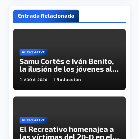
Entrada Relacionada
RECREATIVO
Samu Cortés e Iván Benito,
la ilusión de los jóvenes al
servicio del Decano
Redacción
AGO 6, 2026
RECREATIVO
El Recreativo homenajea a
las víctimas del 20-D en el