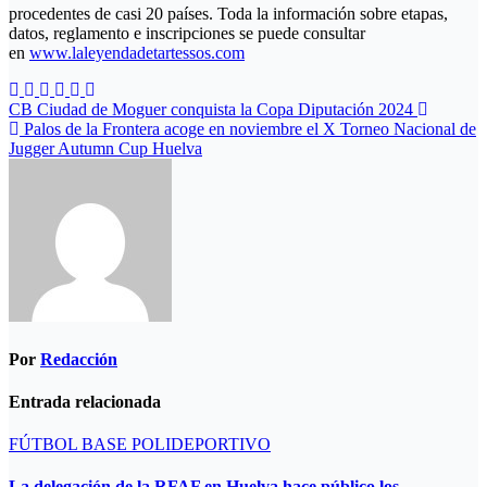
procedentes de casi 20 países. Toda la información sobre etapas,
datos, reglamento e inscripciones se puede consultar
en
www.laleyendadetartessos.com
Navegación
CB Ciudad de Moguer conquista la Copa Diputación 2024
Palos de la Frontera acoge en noviembre el X Torneo Nacional de
de
Jugger Autumn Cup Huelva
entradas
Por
Redacción
Entrada relacionada
FÚTBOL BASE
POLIDEPORTIVO
La delegación de la RFAF en Huelva hace público los