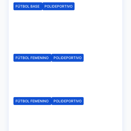
FÚTBOL BASE
POLIDEPORTIVO
La delegación de la RFAF en
Huelva hace público los
calendarios de la categoría
juvenil
Ago 6, 2026
Redacción
FÚTBOL FEMENINO
POLIDEPORTIVO
El Fundación Cajasol Sporting
iniciará la Liga recibiendo al
Cacereño Atlético
Ago 6, 2026
Redacción
FÚTBOL FEMENINO
POLIDEPORTIVO
El Fundación Cajasol Sporting
de Huelva disputará la Copa
de Andalucía en el Estadio