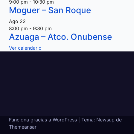
9:00 pm
-
10:30 pm
Moguer – San Roque
Ago
22
8:00 pm
-
9:30 pm
Azuaga – Atco. Onubense
Ver calendario
Funciona gracias a WordPress
|
Tema: Newsup de
Themeansar