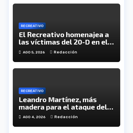
RECREATIVO
El Recreativo homenajea a
las víctimas del 20-D en el
XX aniversario de la
Redacción
AGO 5, 2026
tragedia
RECREATIVO
Leandro Martínez, más
madera para el ataque del
Decano
Redacción
AGO 4, 2026