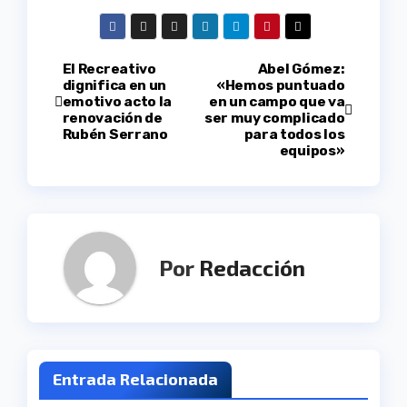
Navegación
El Recreativo
Abel Gómez:
dignifica en un
«Hemos puntuado
emotivo acto la
en un campo que va
de
renovación de
ser muy complicado
Rubén Serrano
para todos los
entradas
equipos»
Por
Redacción
Entrada Relacionada