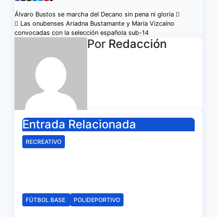
Navegación
Álvaro Bustos se marcha del Decano sin pena ni gloria
Las onubenses Ariadna Bustamante y María Vizcaíno
de
convocadas con la selección española sub-14
Por
Redacción
entradas
Entrada Relacionada
RECREATIVO
Mala imagen de un Recreativo
inócuo
Ago 7, 2026
Redacción
FÚTBOL BASE
POLIDEPORTIVO
La delegación de la RFAF en