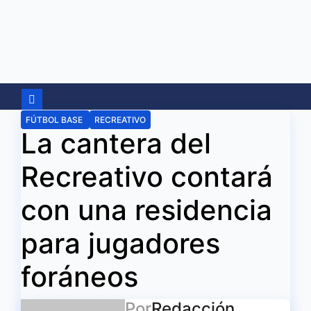
Ir
al
contenido
FÚTBOL BASE
RECREATIVO
La cantera del
Recreativo contará
con una residencia
para jugadores
foráneos
Por
Redacción