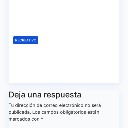
Huelva hace público los
calendarios de la categoría
juvenil
Ago 6, 2026
Redacción
RECREATIVO
Samu Cortés e Iván Benito, la
ilusión de los jóvenes al
servicio del Decano
Ago 6, 2026
Redacción
Deja una respuesta
Tu dirección de correo electrónico no será
publicada.
Los campos obligatorios están
marcados con
*