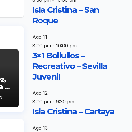
8:30 pm
-
10:00 pm
Isla Cristina – San
Roque
Ago
11
8:00 pm
-
10:00 pm
3×1 Bollullos –
Recreativo – Sevilla
Juvenil
z,
 el
ano
Ago
12
N
8:00 pm
-
9:30 pm
Isla Cristina – Cartaya
Ago
13