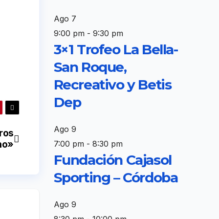
Ago
7
9:00 pm
-
9:30 pm
3×1 Trofeo La Bella-
San Roque,
Recreativo y Betis
Dep
Ago
9
ros
ho»
7:00 pm
-
8:30 pm
Fundación Cajasol
Sporting – Córdoba
Ago
9