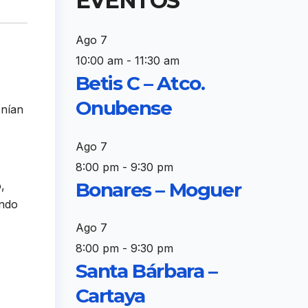
EVENTOS
Ago
7
10:00 am
-
11:30 am
Betis C – Atco.
Onubense
enían
Ago
7
8:00 pm
-
9:30 pm
Bonares – Moguer
,
endo
Ago
7
8:00 pm
-
9:30 pm
Santa Bárbara –
Cartaya