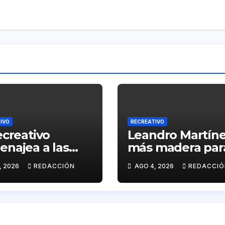
IVO
RECREATIVO
ecreativo
Leandro Martíne
najea a las
más madera para
imas del 20-D
ataque del Dec
, 2026
REDACCIÓN
AGO 4, 2026
REDACCIÓ
l XX aniversario
a tragedia