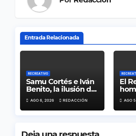
Entrada Relacionada
RECREATIVO
RECREAT
Samu Cortés e Iván
El R
Benito, la ilusión de
home
los jóvenes al
víct
AGO 6, 2026
REDACCIÓN
AGO 5
servicio del Decano
en e
de l
Deja una respuesta