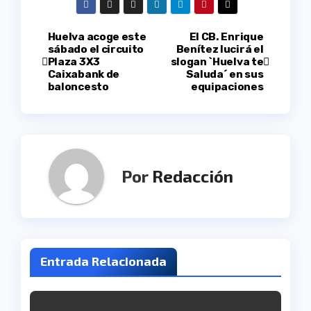
Navegación
Huelva acoge este
El CB. Enrique
sábado el circuito
Benítez lucirá el
Plaza 3X3
slogan `Huelva te
de
Caixabank de
Saluda´ en sus
baloncesto
equipaciones
entradas
Por
Redacción
Entrada Relacionada