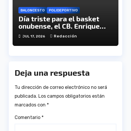
BALONCESTO
POLIDEPORTIVO
Día triste para el basket
onubense, el CB. Enrique
Benítez cesa en su
Redacción
JUL 17, 2026
actividad como club
Deja una respuesta
Tu dirección de correo electrónico no será
publicada.
Los campos obligatorios están
marcados con
*
Comentario
*