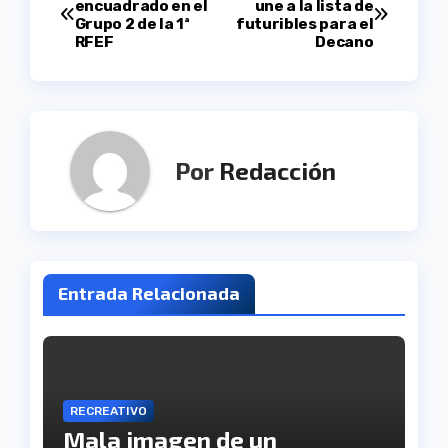
encuadrado en el
une a la lista de
Grupo 2 de la 1ª
futuribles para el
de
RFEF
Decano
entradas
Por
Redacción
Entrada Relacionada
RECREATIVO
Mala imagen de un