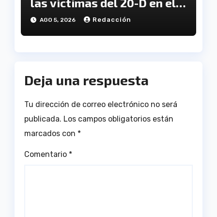
las víctimas del 20-D en el
XX aniversario de la
Redacción
AGO 5, 2026
tragedia
Deja una respuesta
Tu dirección de correo electrónico no será
publicada.
Los campos obligatorios están
marcados con
*
Comentario
*