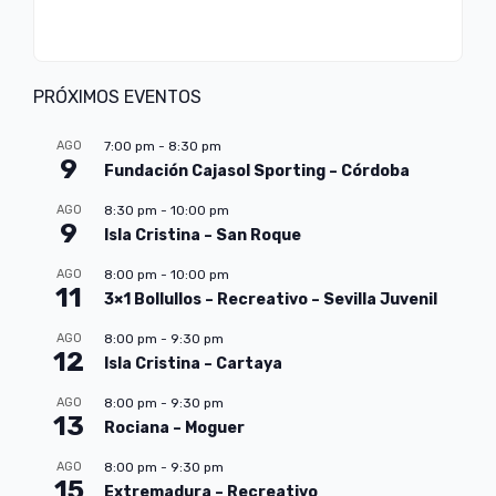
PRÓXIMOS EVENTOS
AGO
7:00 pm
-
8:30 pm
9
Fundación Cajasol Sporting – Córdoba
AGO
8:30 pm
-
10:00 pm
9
Isla Cristina – San Roque
AGO
8:00 pm
-
10:00 pm
11
3×1 Bollullos – Recreativo – Sevilla Juvenil
AGO
8:00 pm
-
9:30 pm
12
Isla Cristina – Cartaya
AGO
8:00 pm
-
9:30 pm
13
Rociana – Moguer
AGO
8:00 pm
-
9:30 pm
15
Extremadura – Recreativo