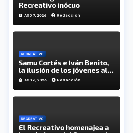
Recreativo inócuo
Redacción
AGO 7, 2026
RECREATIVO
Samu Cortés e Iván Benito,
la ilusión de los jóvenes al
servicio del Decano
Redacción
AGO 6, 2026
RECREATIVO
El Recreativo homenajea a