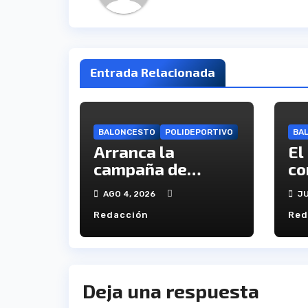
Entrada Relacionada
BALONCESTO
POLIDEPORTIVO
BA
Arranca la
El
campaña de
co
abonados del C.B.
ca
AGO 4, 2026
JU
Onuba
en
Redacción
Red
Deja una respuesta