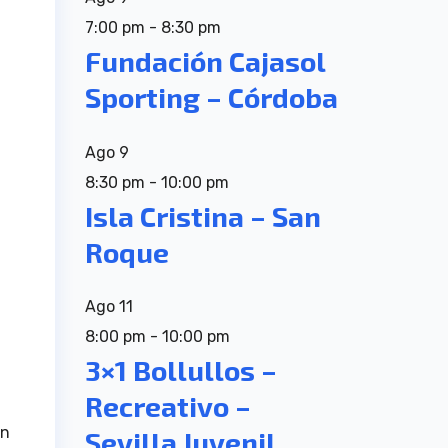
7:00 pm
-
8:30 pm
Fundación Cajasol
Sporting – Córdoba
Ago
9
8:30 pm
-
10:00 pm
Isla Cristina – San
Roque
Ago
11
8:00 pm
-
10:00 pm
3×1 Bollullos –
Recreativo –
en
Sevilla Juvenil