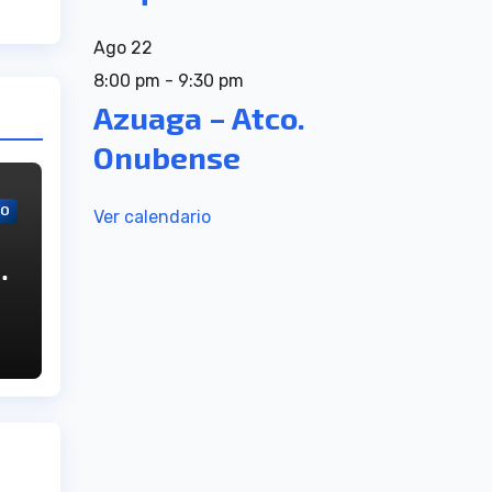
Ago
22
8:00 pm
-
9:30 pm
Azuaga – Atco.
Onubense
VO
Ver calendario
,
su