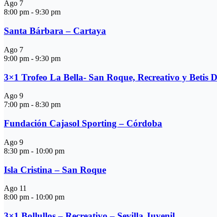
Ago
7
8:00 pm
-
9:30 pm
Santa Bárbara – Cartaya
Ago
7
9:00 pm
-
9:30 pm
3×1 Trofeo La Bella- San Roque, Recreativo y Betis 
Ago
9
7:00 pm
-
8:30 pm
Fundación Cajasol Sporting – Córdoba
Ago
9
8:30 pm
-
10:00 pm
Isla Cristina – San Roque
Ago
11
8:00 pm
-
10:00 pm
3×1 Bollullos – Recreativo – Sevilla Juvenil