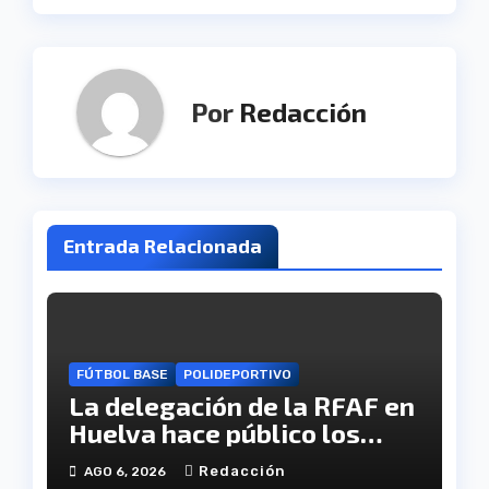
entradas
Por
Redacción
Entrada Relacionada
FÚTBOL BASE
POLIDEPORTIVO
La delegación de la RFAF en
Huelva hace público los
calendarios de la categoría
Redacción
AGO 6, 2026
juvenil