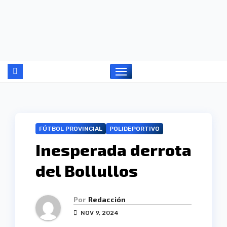
Ir
al
contenido
FÚTBOL PROVINCIAL
POLIDEPORTIVO
Inesperada derrota
del Bollullos
Por
Redacción
NOV 9, 2024