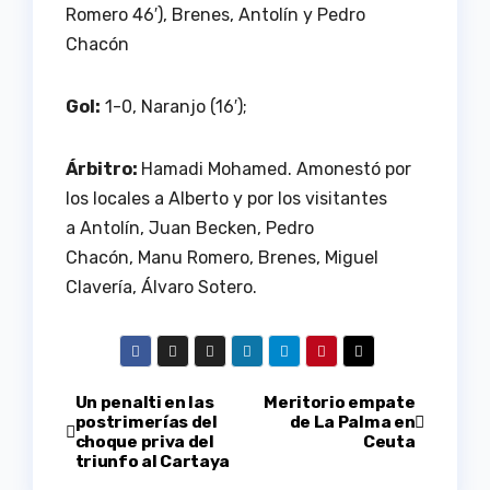
Romero 46′), Brenes, Antolín y Pedro
Chacón
Gol:
1-0, Naranjo (16′);
Árbitro:
Hamadi Mohamed. Amonestó por
los locales a Alberto y por los visitantes
a Antolín, Juan Becken, Pedro
Chacón, Manu Romero, Brenes, Miguel
Clavería, Álvaro Sotero.
Navegación
Un penalti en las
Meritorio empate
postrimerías del
de La Palma en
choque priva del
Ceuta
de
triunfo al Cartaya