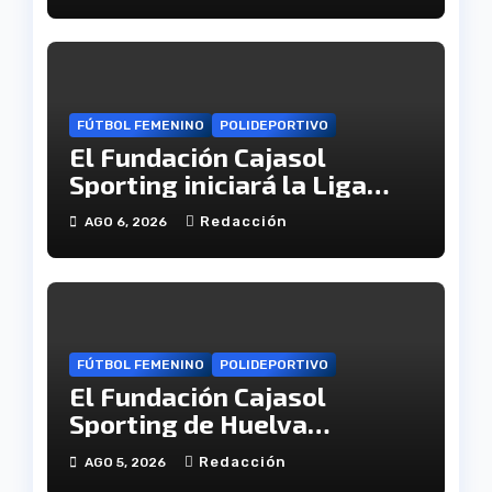
FÚTBOL FEMENINO
POLIDEPORTIVO
El Fundación Cajasol
Sporting iniciará la Liga
recibiendo al Cacereño
Redacción
AGO 6, 2026
Atlético
FÚTBOL FEMENINO
POLIDEPORTIVO
El Fundación Cajasol
Sporting de Huelva
disputará la Copa de
Redacción
AGO 5, 2026
Andalucía en el Estadio