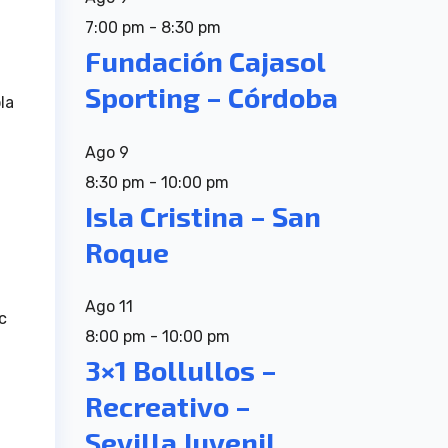
7:00 pm
-
8:30 pm
Fundación Cajasol
Sporting – Córdoba
la
Ago
9
8:30 pm
-
10:00 pm
Isla Cristina – San
Roque
Ago
11
c
8:00 pm
-
10:00 pm
3×1 Bollullos –
Recreativo –
Sevilla Juvenil