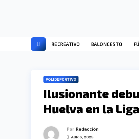
Ir
al
contenido
RECREATIVO
BALONCESTO
F
POLIDEPORTIVO
Ilusionante debu
Huelva en la Liga
Por
Redacción
ABR 3, 2025