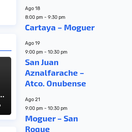
Ago
18
8:00 pm
-
9:30 pm
Cartaya – Moguer
Ago
19
9:00 pm
-
10:30 pm
San Juan
Aznalfarache –
Atco. Onubense
Ago
21
n
a
9:00 pm
-
10:30 pm
el
Moguer – San
Roque