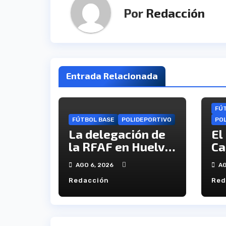
Por
Redacción
Entrada Relacionada
FÚ
FÚTBOL BASE
POLIDEPORTIVO
PO
La delegación de
El
la RFAF en Huelva
Ca
hace público los
in
AGO 6, 2026
AG
calendarios de la
re
Redacción
Red
categoría juvenil
Ca