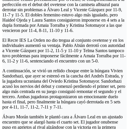
perfección en el debut del ovetense con la camiseta albiazul para
derrotar sin problemas a Álvaro Leal y Vicente Gázquez por 11-9,
11-7 y 11-5. El dobles femenino estuvo algo más igualado, pero
Haideé Ojeda y Laura Santos consiguieron imponerse en 4 sets a la
dupla formada por Amaia Torralba y Kristina Sotomayor a las que
vencieron por 11-4, 8-11, 11-10 y 11-6.
El Recre IES La Orden no dio tregua al conjunto ovetense y en los
individuales aumentó su ventaja. Pablo Abián derrotó con autoridad
a Vicente Gázquez por 11-2, 11-5 y 11-10 y Telma Santos tampoco
tuvo problemas para imponerse fácilmente a Amaia Torralba por 11-
6, 11-2 y 11-6, sentenciando el encuentro con un 5-0.
A continuación, se vivió un reñido choque entre la húngara Vivien
Sandorhazi, que ayer se estrenó en la cancha del Andrés Estrada, y
la jugadora ucraniana del Oviedo Kristina Sotomayor. Sandorhazi
acusó los nervios del debut y comenzó perdiendo el primer set, pero
algo más centrada en su juego consiguió remontar el segundo y el
tercero. Ambas jugadoras protagonizaron un emocionante duelo
hasta el final, pero finalmente la húngara cayó derrotada en 5 sets
por 4-11, 11-7, 11-2, 7-11 y 7-11.
Álvaro Morán también le plantó cara a Álvaro Leal en un ajustado
encuentro que se alargó hasta el cuarto set. El jugador onubense
puso en aprietos al rival alzándose con la victoria en la primera