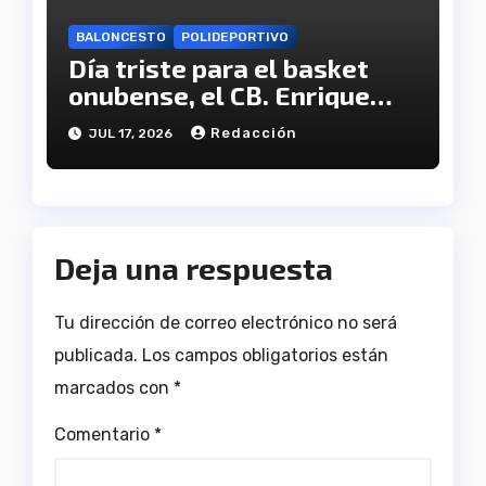
BALONCESTO
POLIDEPORTIVO
Día triste para el basket
onubense, el CB. Enrique
Benítez cesa en su
Redacción
JUL 17, 2026
actividad como club
Deja una respuesta
Tu dirección de correo electrónico no será
publicada.
Los campos obligatorios están
marcados con
*
Comentario
*