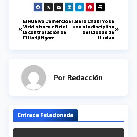
Navegación
El Huelva Comercio
El alero Chabi Yo se
Viridis hace oficial
une a la disciplina
la contratación de
del Ciudad de
de
El Hadji Ngom
Huelva
entradas
Por
Redacción
Entrada Relacionada