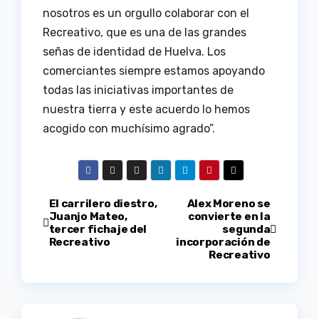
nosotros es un orgullo colaborar con el
Recreativo, que es una de las grandes
señas de identidad de Huelva. Los
comerciantes siempre estamos apoyando
todas las iniciativas importantes de
nuestra tierra y este acuerdo lo hemos
acogido con muchísimo agrado”.
Navegación
El carrilero diestro,
Alex Moreno se
Juanjo Mateo,
convierte en la
tercer fichaje del
segunda
de
Recreativo
incorporación de
Recreativo
entradas