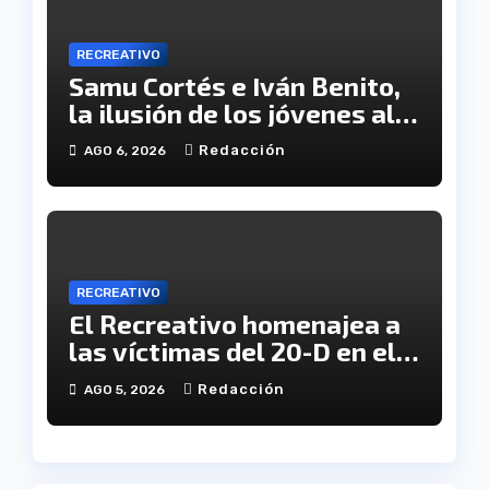
RECREATIVO
Samu Cortés e Iván Benito,
la ilusión de los jóvenes al
servicio del Decano
Redacción
AGO 6, 2026
RECREATIVO
El Recreativo homenajea a
las víctimas del 20-D en el
XX aniversario de la
Redacción
AGO 5, 2026
tragedia