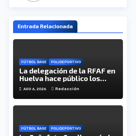
Entrada Relacionada
FÚTBOL BASE
POLIDEPORTIVO
La delegación de la RFAF en
Huelva hace público los
calendarios de la categoría
Redacción
AGO 6, 2026
juvenil
FÚTBOL BASE
POLIDEPORTIVO