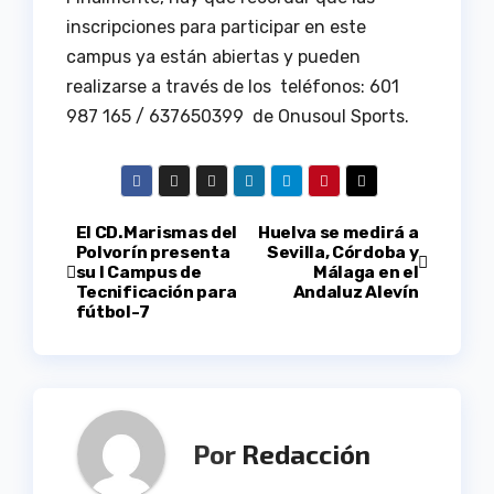
inscripciones para participar en este
campus ya están abiertas y pueden
realizarse a través de los teléfonos: 601
987 165 / 637650399 de Onusoul Sports.
Navegación
El CD.Marismas del
Huelva se medirá a
Polvorín presenta
Sevilla, Córdoba y
su I Campus de
Málaga en el
de
Tecnificación para
Andaluz Alevín
fútbol-7
entradas
Por
Redacción