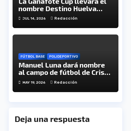
La Gañafote Cup llevará el
nombre Destino Huelva
para reforzar la proyección
Redacción
JUL 14, 2026
internacional de la
provincia
FÚTBOL BASE
POLIDEPORTIVO
Manuel Luna dará nombre
al campo de fútbol de Cristo
Pobre
Redacción
MAY 19, 2026
Deja una respuesta