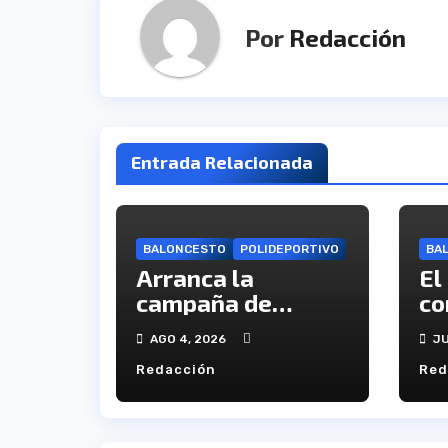
Por
Redacción
Entrada Relacionada
BALONCESTO
POLIDEPORTIVO
BA
Arranca la
El
campaña de
co
abonados del C.B.
ca
AGO 4, 2026
JU
Onuba
en
Redacción
Red