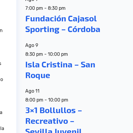
7:00 pm
-
8:30 pm
Fundación Cajasol
Sporting – Córdoba
en
Ago
9
8:30 pm
-
10:00 pm
Isla Cristina – San
s
Roque
vo
Ago
11
8:00 pm
-
10:00 pm
3×1 Bollullos –
na
Recreativo –
la
Sevilla Juvenil