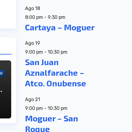
Ago
18
8:00 pm
-
9:30 pm
Cartaya – Moguer
Ago
19
9:00 pm
-
10:30 pm
San Juan
Aznalfarache –
VO
Atco. Onubense
,
Ago
21
su
9:00 pm
-
10:30 pm
Moguer – San
Roque