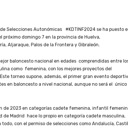
 de Selecciones Autonómicas
#KDTINF2024
se ha puesto 
el próximo
domingo 7
en la provincia de
Huelva
,
ría
,
Aljaraque
,
Palos de la Frontera
y
Gibraleón
.
l mejor baloncesto nacional en edades
comprendidas entre lo
sculina como
femenina, con los mejores proyectos del
Este torneo supone, además, el
primer gran evento deporti
es en baloncesto a nivel nacional, aunque no será el
único
ión de 2023 en categorías cadete
femenina, infantil femeni
d de Madrid
hace lo propio en categoría cadete masculina,
 todo, con el permiso de selecciones como
Andalucía
,
Castil