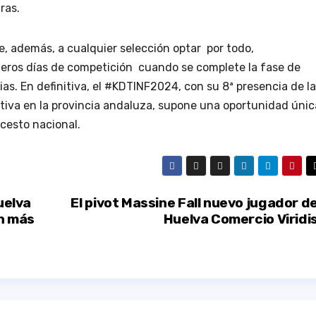
tras.
te, además, a cualquier selección optar
por todo,
imeros días de competición
cuando se complete la fase de
ias.
En definitiva, el
#KDTINF2024
, con su 8ª presencia de l
tiva en la provincia andaluza, supone una oportunidad únic
ncesto nacional.
uelva
El pivot Massine Fall nuevo jugador d
on más
Huelva Comercio Viridi