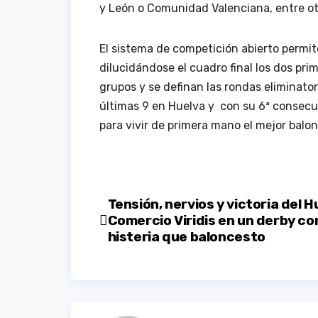
y León
o
Comunidad Valenciana
, entre o
El sistema de competición abierto permi
dilucidándose el cuadro final los dos pr
grupos y se definan las rondas eliminator
últimas 9 en
Huelva
y
con su 6ª consecu
para vivir de primera mano el mejor balo
Navegación
Tensión, nervios y victoria del H
Comercio Viridis en un derby c
de
histeria que baloncesto
entradas