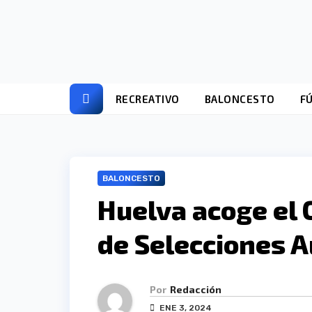
Ir
al
contenido
RECREATIVO
BALONCESTO
F
BALONCESTO
Huelva acoge el
de Selecciones 
Por
Redacción
ENE 3, 2024