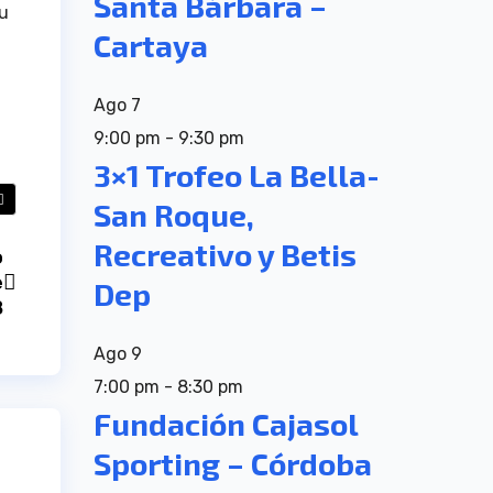
Santa Bárbara –
su
Cartaya
Ago
7
9:00 pm
-
9:30 pm
3×1 Trofeo La Bella-
San Roque,
Recreativo y Betis
o
e
Dep
B
Ago
9
7:00 pm
-
8:30 pm
Fundación Cajasol
Sporting – Córdoba