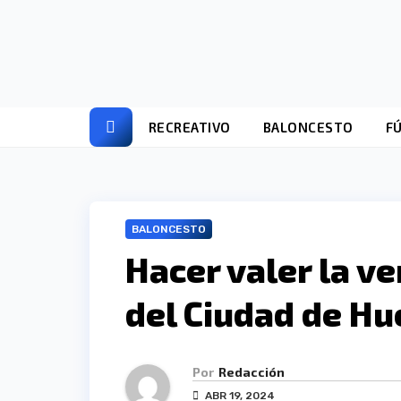
Ir
al
contenido
RECREATIVO
BALONCESTO
F
BALONCESTO
Hacer valer la ve
del Ciudad de Hu
Por
Redacción
ABR 19, 2024