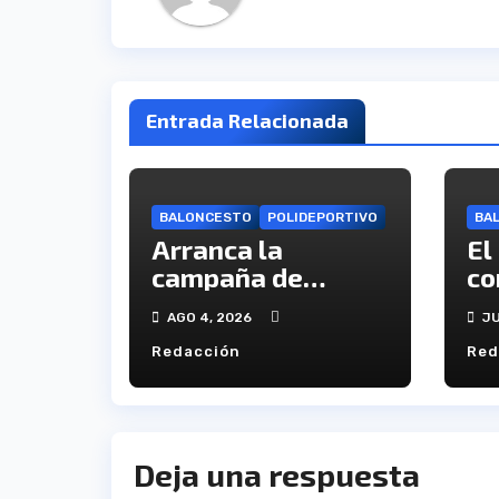
Entrada Relacionada
BALONCESTO
POLIDEPORTIVO
BA
Arranca la
El
campaña de
co
abonados del C.B.
ca
AGO 4, 2026
JU
Onuba
en
Redacción
Red
Deja una respuesta