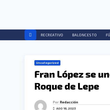
Ir
al
contenido
RECREATIVO
BALONCESTO
F
Uncategorized
Fran López se un
Roque de Lepe
Por
Redacción
AGO 18, 2023