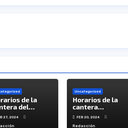
ategorized
Uncategorized
rarios de la
Horarios de la
ntera del
cantera
creativo
recreativista
B 27, 2024
FEB 20, 2024
acción
Redacción