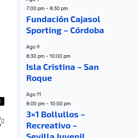
7:00 pm
-
8:30 pm
Fundación Cajasol
Sporting – Córdoba
Ago
9
8:30 pm
-
10:00 pm
Isla Cristina – San
Roque
Ago
11
8:00 pm
-
10:00 pm
3×1 Bollullos –
s
Recreativo –
o
Sevilla Juvenil