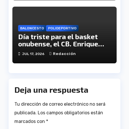
BALONCESTO
POLIDEPORTIVO
Día triste para el basket
onubense, el CB. Enrique
Benítez cesa en su
Redacción
JUL 17, 2026
actividad como club
Deja una respuesta
Tu dirección de correo electrónico no será
publicada.
Los campos obligatorios están
marcados con
*