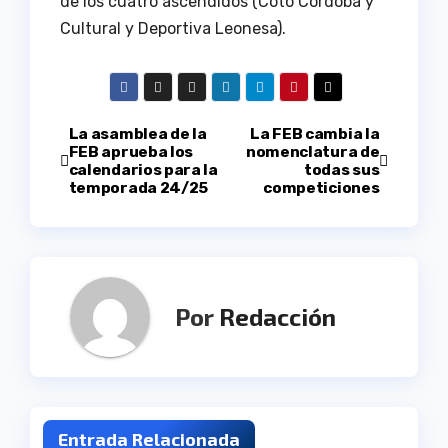
de los cuatro ascendidos (Coto Córdoba y
Cultural y Deportiva Leonesa).
Navegación
La asamblea de la
La FEB cambia la
FEB aprueba los
nomenclatura de
calendarios para la
todas sus
de
temporada 24/25
competiciones
entradas
Por
Redacción
Entrada Relacionada