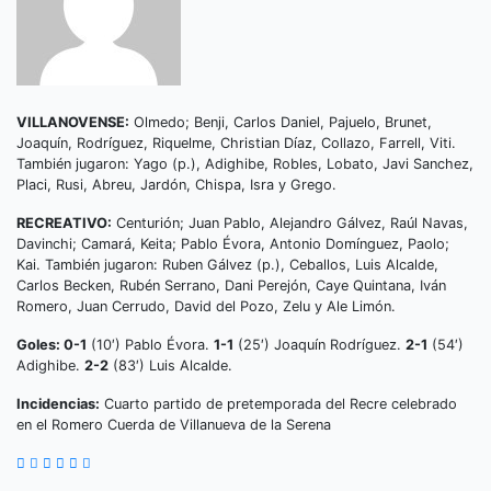
VILLANOVENSE:
Olmedo; Benji, Carlos Daniel, Pajuelo, Brunet,
Joaquín, Rodríguez, Riquelme, Christian Díaz, Collazo, Farrell, Viti.
También jugaron: Yago (p.), Adighibe, Robles, Lobato, Javi Sanchez,
Placi, Rusi, Abreu, Jardón, Chispa, Isra y Grego.
RECREATIVO:
Centurión; Juan Pablo, Alejandro Gálvez, Raúl Navas,
Davinchi; Camará, Keita; Pablo Évora, Antonio Domínguez, Paolo;
Kai. También jugaron: Ruben Gálvez (p.), Ceballos, Luis Alcalde,
Carlos Becken, Rubén Serrano, Dani Perejón, Caye Quintana, Iván
Romero, Juan Cerrudo, David del Pozo, Zelu y Ale Limón.
Goles: 0-1
(10′) Pablo Évora.
1-1
(25′) Joaquín Rodríguez.
2-1
(54′)
Adighibe.
2-2
(83′) Luis Alcalde.
Incidencias:
Cuarto partido de pretemporada del Recre celebrado
en el Romero Cuerda de Villanueva de la Serena