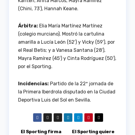
Kanteh, Anita Marcos, Mayra Ramírez
(Chini, 73′), Hannah Keane.
Árbitra:
Elia María Martínez Martínez
(colegio murciano). Mostró la cartulina
amarilla a Lucía León (52′) y Vicky (59′), por
el Real Betis; y a Vanesa Santana (28′),
Mayra Ramírez (45′) y Cinta Rodríguez (50′),
por el Sporting.
Incidencias:
Partido de la 22ª jornada de
la Primera Iberdrola disputado en la Ciudad
Deportiva Luis del Sol en Sevilla.
Navegación
El Sporting firma
El Sporting quiere