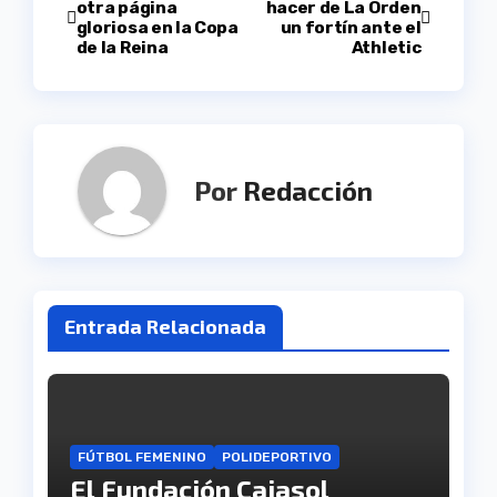
otra página
hacer de La Orden
gloriosa en la Copa
un fortín ante el
de
de la Reina
Athletic
entradas
Por
Redacción
Entrada Relacionada
FÚTBOL FEMENINO
POLIDEPORTIVO
El Fundación Cajasol