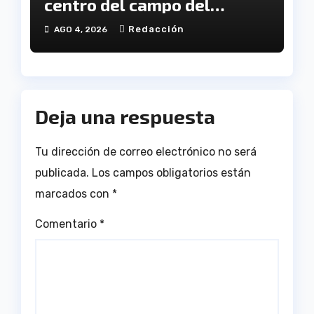
centro del campo del
Fundación Cajasol Sporting
Redacción
AGO 4, 2026
de Huelva
Deja una respuesta
Tu dirección de correo electrónico no será
publicada.
Los campos obligatorios están
marcados con
*
Comentario
*