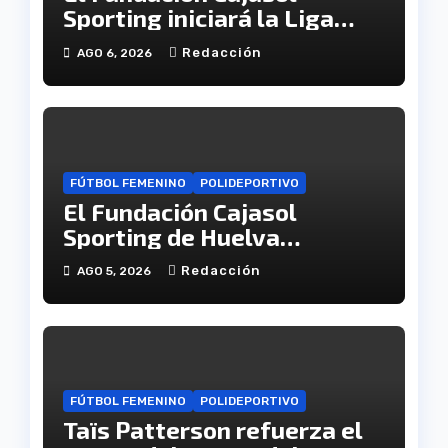
Sporting iniciará la Liga
recibiendo al Cacereño
Redacción
AGO 6, 2026
Atlético
FÚTBOL FEMENINO
POLIDEPORTIVO
El Fundación Cajasol
Sporting de Huelva
disputará la Copa de
Redacción
AGO 5, 2026
Andalucía en el Estadio
Antonio Toledo Sánchez
FÚTBOL FEMENINO
POLIDEPORTIVO
Taïs Patterson refuerza el