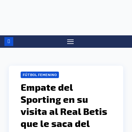
Ir
al
contenido
FÚTBOL FEMENINO
Empate del
Sporting en su
visita al Real Betis
que le saca del