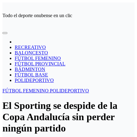
Ir
al
Todo el deporte onubense en un clic
contenido
RECREATIVO
BALONCESTO
FÚTBOL FEMENINO
FÚTBOL PROVINCIAL
BÁDMINTON
FÚTBOL BASE
POLIDEPORTIVO
FÚTBOL FEMENINO
POLIDEPORTIVO
El Sporting se despide de la
Copa Andalucía sin perder
ningún partido