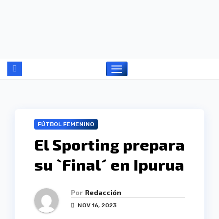
Ir
al
contenido
FÚTBOL FEMENINO
El Sporting prepara
su `Final´ en Ipurua
Por
Redacción
NOV 16, 2023