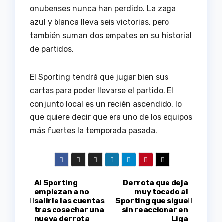
onubenses nunca han perdido. La zaga
azul y blanca lleva seis victorias, pero
también suman dos empates en su historial
de partidos.
El Sporting tendrá que jugar bien sus
cartas para poder llevarse el partido. El
conjunto local es un recién ascendido, lo
que quiere decir que era uno de los equipos
más fuertes la temporada pasada.
Navegación
Al Sporting
Derrota que deja
empiezan a no
muy tocado al
salirle las cuentas
Sporting que sigue
de
tras cosechar una
sin reaccionar en
nueva derrota
Liga