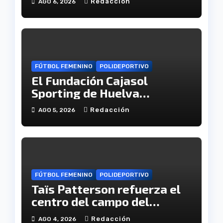
Redacción
AGO 6, 2026
Atlético
FÚTBOL FEMENINO
POLIDEPORTIVO
El Fundación Cajasol
Sporting de Huelva
disputará la Copa de
Redacción
AGO 5, 2026
Andalucía en el Estadio
Antonio Toledo Sánchez
FÚTBOL FEMENINO
POLIDEPORTIVO
Taïs Patterson refuerza el
centro del campo del
Fundación Cajasol Sporting
Redacción
AGO 4, 2026