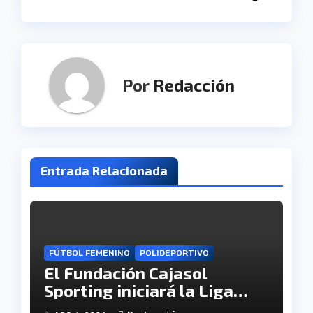
entradas
Por
Redacción
Entrada Relacionada
FÚTBOL FEMENINO
POLIDEPORTIVO
El Fundación Cajasol
Sporting iniciará la Liga
recibiendo al Cacereño