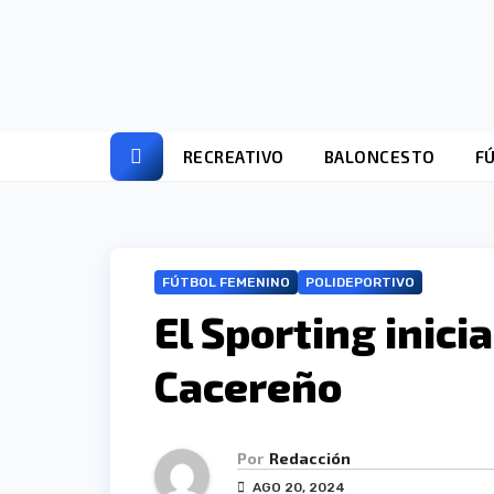
Ir
al
contenido
RECREATIVO
BALONCESTO
F
FÚTBOL FEMENINO
POLIDEPORTIVO
El Sporting inicia
Cacereño
Por
Redacción
AGO 20, 2024