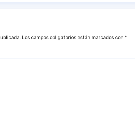
Estadio Antonio
Toledo Sánchez
publicada.
Los campos obligatorios están marcados con
*