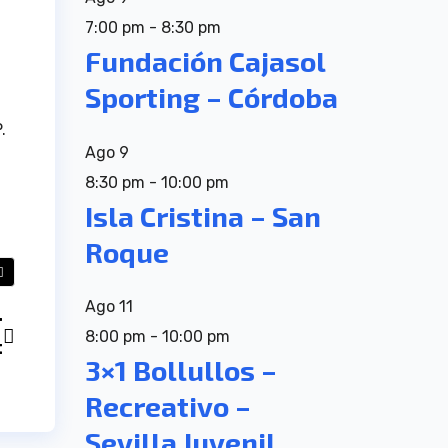
7:00 pm
-
8:30 pm
Fundación Cajasol
Sporting – Córdoba
.
Ago
9
8:30 pm
-
10:00 pm
Isla Cristina – San
Roque
Ago
11
T
8:00 pm
-
10:00 pm
t
3×1 Bollullos –
Recreativo –
Sevilla Juvenil