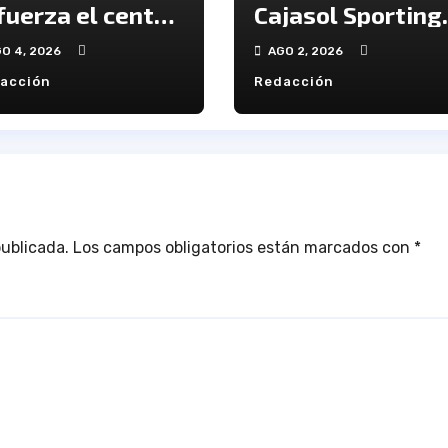
fuerza el centro
Cajasol Sporting
l campo del
inició la
O 4, 2026
AGO 2, 2026
ndación Cajasol
pretemporada
acción
Redacción
orting de
elva
publicada.
Los campos obligatorios están marcados con
*