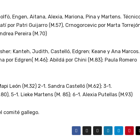
Rolfö, Engen, Aitana, Alexia, Mariona, Pina y Martens. Técnico
í por Patri Guijarro (M.57), Crnogorcevic por Marta Torrejó
Andrea Pereira (M.70)
Fisher; Kanteh, Judith, Castelló, Edgren; Keane y Ana Marcos.
a por Edgren( M.46); Abildá por Chini (M.83); Paula Romero
Mapi León (M.32) 2-1. Sandra Castelló (M.62); 3-1.
80), 5-1. Lieke Martens (M. 85); 6-1. Alexia Putellas (M.93)
l comité gallego.