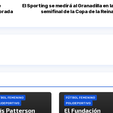
e
El Sporting se medirá al Granadilla en l
porada
semifinal de la Copa de la Rein
TBOL FEMENINO
FÚTBOL FEMENINO
LIDEPORTIVO
POLIDEPORTIVO
ïs Patterson
El Fundación