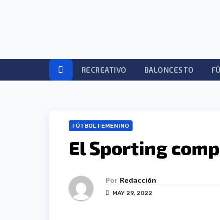
Ir
al
contenido
RECREATIVO
BALONCESTO
F
FÚTBOL FEMENINO
El Sporting compi
Por
Redacción
MAY 29, 2022