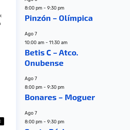
8:00 pm
-
9:30 pm
:
Pinzón – Olímpica
n
Ago
7
10:00 am
-
11:30 am
Betis C – Atco.
Onubense
Ago
7
8:00 pm
-
9:30 pm
Bonares – Moguer
Ago
7
8:00 pm
-
9:30 pm