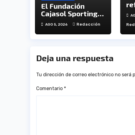
re
El Fundación
de
Cajasol Sporting
AG
Fu
de Huelva
Redacción
AGO 5, 2026
Red
Sp
disputará la Copa
Hu
de Andalucía en el
Estadio Antonio
Toledo Sánchez
Deja una respuesta
Tu dirección de correo electrónico no será 
Comentario
*