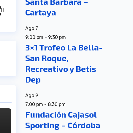
Santa Bárbara –
a
Cartaya
a
Ago
7
9:00 pm
-
9:30 pm
3×1 Trofeo La Bella-
San Roque,
Recreativo y Betis
Dep
Ago
9
7:00 pm
-
8:30 pm
Fundación Cajasol
Sporting – Córdoba