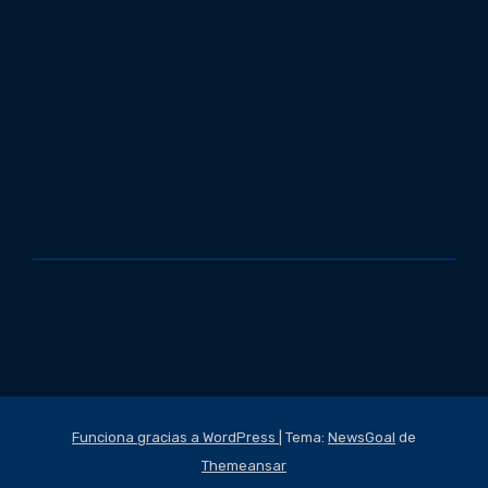
Funciona gracias a WordPress
|
Tema:
NewsGoal
de
Themeansar