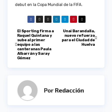
debut en la Copa Mundial de la FIFA.
Navegación
El Sporting firma a
Unai Barandalla,
Raquel Quintana y
nuevo refuerzo
sube al primer
para el Ciudad de
de
equipo a las
Huelva
canteranas Paula
entradas
Albarrán y Saray
Gómez
Por
Redacción