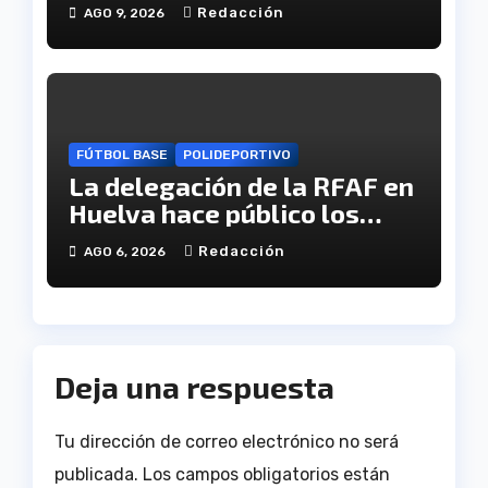
juego interior del CB. Onuba
Redacción
AGO 9, 2026
FÚTBOL BASE
POLIDEPORTIVO
La delegación de la RFAF en
Huelva hace público los
calendarios de la categoría
Redacción
AGO 6, 2026
juvenil
Deja una respuesta
Tu dirección de correo electrónico no será
publicada.
Los campos obligatorios están