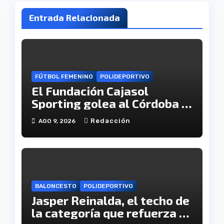
Entrada Relacionada
FÚTBOL FEMENINO
POLIDEPORTIVO
El Fundación Cajasol
Sporting golea al Córdoba y
se cita con el Granada en
Redacción
AGO 9, 2026
semifinales de Copa
BALONCESTO
POLIDEPORTIVO
Jasper Reinalda, el techo de
la categoría que refuerza el