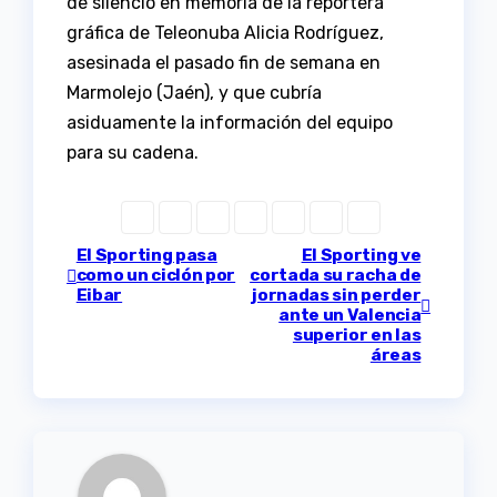
de silencio en memoria de la reportera
gráfica de Teleonuba Alicia Rodríguez,
asesinada el pasado fin de semana en
Marmolejo (Jaén), y que cubría
asiduamente la información del equipo
para su cadena.
Navegación
El Sporting pasa
El Sporting ve
como un ciclón por
cortada su racha de
Eibar
jornadas sin perder
de
ante un Valencia
superior en las
entradas
áreas