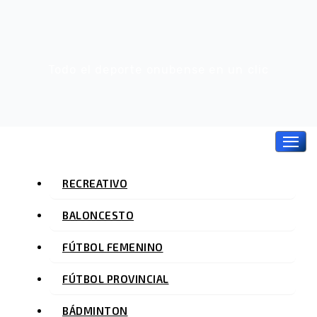
Ir
al
contenido
Todo el deporte onubense en un clic
RECREATIVO
BALONCESTO
FÚTBOL FEMENINO
FÚTBOL PROVINCIAL
BÁDMINTON