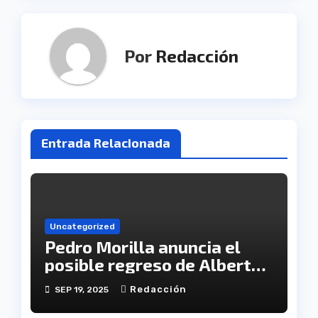
Por
Redacción
Entrada Relacionada
Uncategorized
Pedro Morilla anuncia el
posible regreso de Alberto
López a la convocatoria
Redacción
SEP 19, 2025