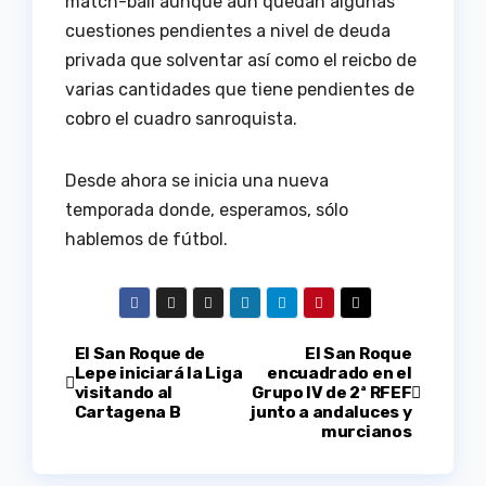
match-ball aunque aún quedan algunas
cuestiones pendientes a nivel de deuda
privada que solventar así como el reicbo de
varias cantidades que tiene pendientes de
cobro el cuadro sanroquista.
Desde ahora se inicia una nueva
temporada donde, esperamos, sólo
hablemos de fútbol.
Navegación
El San Roque de
El San Roque
Lepe iniciará la Liga
encuadrado en el
visitando al
Grupo IV de 2ª RFEF
de
Cartagena B
junto a andaluces y
murcianos
entradas