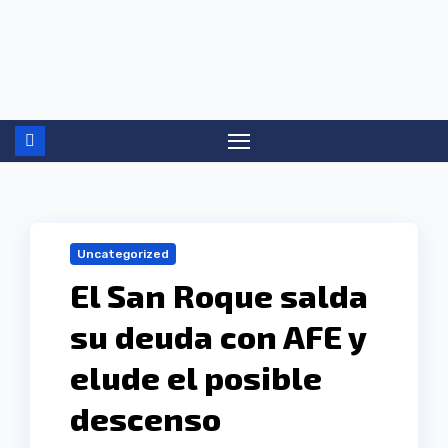
Ir
al
contenido
Uncategorized
El San Roque salda
su deuda con AFE y
elude el posible
descenso